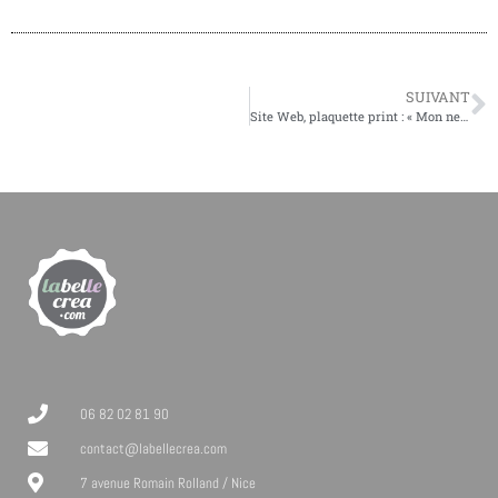
SUIVANT
Site Web, plaquette print : « Mon neveu va me les faire ! »
06 82 02 81 90
contact@labellecrea.com
7 avenue Romain Rolland / Nice